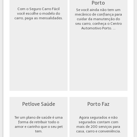
Porto
Com o Seguro Carro Fácil
Se você ainda não tem um
você escolhe o modelo do
mecânico de confiança para
carro, paga as mensalidades.
cuidar da manutenção do
seu carro, conheça o Centro
Automotivo Porto. ...
Petlove Saúde
Porto Faz
Ter um plano de saúde é uma
Agora segurados e não
forma de retribuir todo o
segurados contam com
amor e carinho que o seu pet
mais de 200 serviços para
tem.
casa, carro e conveniência.