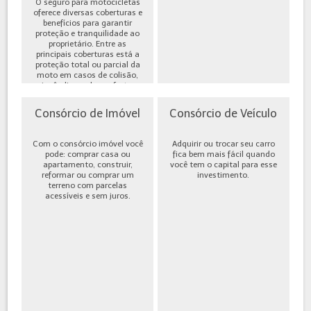
O seguro para motocicletas
oferece diversas coberturas e
benefícios para garantir
proteção e tranquilidade ao
proprietário. Entre as
principais coberturas está a
proteção total ou parcial da
moto em casos de colisão,
incêndio, roubo ou furto,
além de cobe...
Consórcio de Imóvel
Consórcio de Veículo
Com o consórcio imóvel você
Adquirir ou trocar seu carro
pode: comprar casa ou
fica bem mais fácil quando
apartamento, construir,
você tem o capital para esse
reformar ou comprar um
investimento.
terreno com parcelas
acessíveis e sem juros.