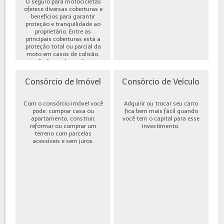
O seguro para motocicletas
oferece diversas coberturas e
benefícios para garantir
proteção e tranquilidade ao
proprietário. Entre as
principais coberturas está a
proteção total ou parcial da
moto em casos de colisão,
incêndio, roubo ou furto,
além de cobe...
Consórcio de Imóvel
Consórcio de Veículo
Com o consórcio imóvel você
Adquirir ou trocar seu carro
pode: comprar casa ou
fica bem mais fácil quando
apartamento, construir,
você tem o capital para esse
reformar ou comprar um
investimento.
terreno com parcelas
acessíveis e sem juros.