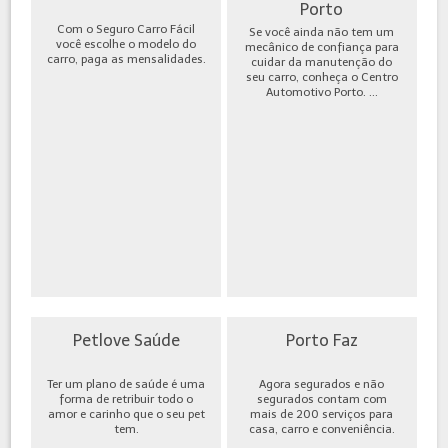
Porto
Com o Seguro Carro Fácil
Se você ainda não tem um
você escolhe o modelo do
mecânico de confiança para
carro, paga as mensalidades.
cuidar da manutenção do
seu carro, conheça o Centro
Automotivo Porto. ...
Petlove Saúde
Porto Faz
Ter um plano de saúde é uma
Agora segurados e não
forma de retribuir todo o
segurados contam com
amor e carinho que o seu pet
mais de 200 serviços para
tem.
casa, carro e conveniência.