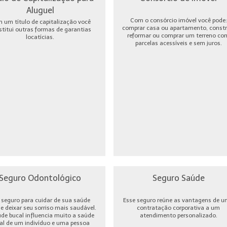
Aluguel
Com o consórcio imóvel você pode:
 um título de capitalização você
comprar casa ou apartamento, constru
stitui outras formas de garantias
reformar ou comprar um terreno co
locatícias.
parcelas acessíveis e sem juros.
Seguro Odontológico
Seguro Saúde
seguro para cuidar de sua saúde
Esse seguro reúne as vantagens de 
 e deixar seu sorriso mais saudável.
contratação corporativa a um
úde bucal influencia muito a saúde
atendimento personalizado.
al de um indivíduo e uma pessoa