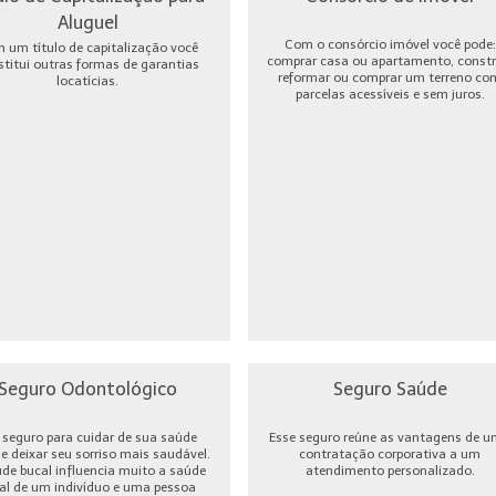
Aluguel
Com o consórcio imóvel você pode:
 um título de capitalização você
comprar casa ou apartamento, constru
stitui outras formas de garantias
reformar ou comprar um terreno co
locatícias.
parcelas acessíveis e sem juros.
Seguro Odontológico
Seguro Saúde
seguro para cuidar de sua saúde
Esse seguro reúne as vantagens de 
 e deixar seu sorriso mais saudável.
contratação corporativa a um
úde bucal influencia muito a saúde
atendimento personalizado.
al de um indivíduo e uma pessoa