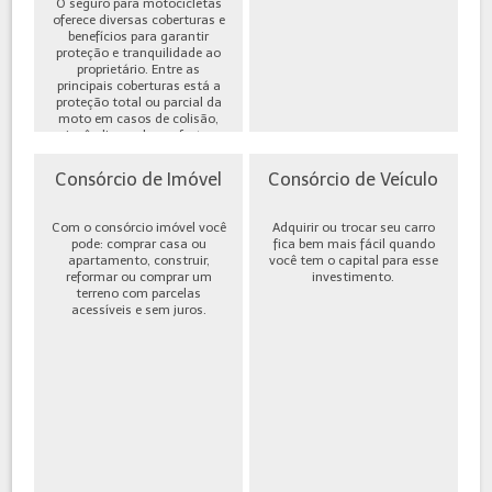
O seguro para motocicletas
oferece diversas coberturas e
benefícios para garantir
proteção e tranquilidade ao
proprietário. Entre as
principais coberturas está a
proteção total ou parcial da
moto em casos de colisão,
incêndio, roubo ou furto,
além de cobe...
Consórcio de Imóvel
Consórcio de Veículo
Com o consórcio imóvel você
Adquirir ou trocar seu carro
pode: comprar casa ou
fica bem mais fácil quando
apartamento, construir,
você tem o capital para esse
reformar ou comprar um
investimento.
terreno com parcelas
acessíveis e sem juros.