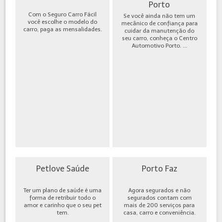
Porto
Com o Seguro Carro Fácil
Se você ainda não tem um
você escolhe o modelo do
mecânico de confiança para
carro, paga as mensalidades.
cuidar da manutenção do
seu carro, conheça o Centro
Automotivo Porto. ...
Petlove Saúde
Porto Faz
Ter um plano de saúde é uma
Agora segurados e não
forma de retribuir todo o
segurados contam com
amor e carinho que o seu pet
mais de 200 serviços para
tem.
casa, carro e conveniência.