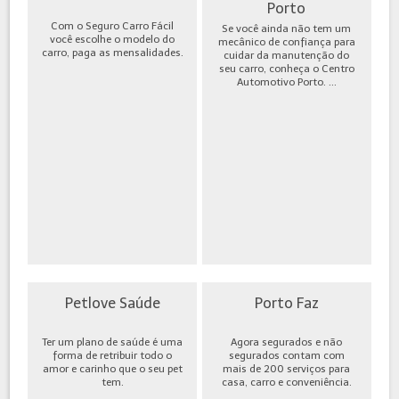
Porto
Com o Seguro Carro Fácil
Se você ainda não tem um
você escolhe o modelo do
mecânico de confiança para
carro, paga as mensalidades.
cuidar da manutenção do
seu carro, conheça o Centro
Automotivo Porto. ...
Petlove Saúde
Porto Faz
Ter um plano de saúde é uma
Agora segurados e não
forma de retribuir todo o
segurados contam com
amor e carinho que o seu pet
mais de 200 serviços para
tem.
casa, carro e conveniência.