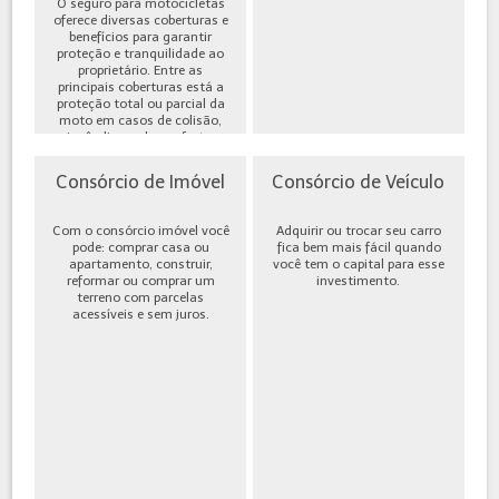
O seguro para motocicletas
oferece diversas coberturas e
benefícios para garantir
proteção e tranquilidade ao
proprietário. Entre as
principais coberturas está a
proteção total ou parcial da
moto em casos de colisão,
incêndio, roubo ou furto,
além de cobe...
Consórcio de Imóvel
Consórcio de Veículo
Com o consórcio imóvel você
Adquirir ou trocar seu carro
pode: comprar casa ou
fica bem mais fácil quando
apartamento, construir,
você tem o capital para esse
reformar ou comprar um
investimento.
terreno com parcelas
acessíveis e sem juros.