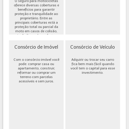
O seguro para motocicletas
oferece diversas coberturas e
benefícios para garantir
proteção e tranquilidade ao
proprietário. Entre as
principais coberturas está a
proteção total ou parcial da
moto em casos de colisão,
incêndio, roubo ou furto,
além de cobe...
Consórcio de Imóvel
Consórcio de Veículo
Com o consórcio imóvel você
Adquirir ou trocar seu carro
pode: comprar casa ou
fica bem mais fácil quando
apartamento, construir,
você tem o capital para esse
reformar ou comprar um
investimento.
terreno com parcelas
acessíveis e sem juros.