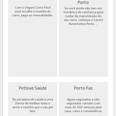
Porto
Com o Seguro Carro Fácil
Se você ainda não tem um
você escolhe o modelo do
mecânico de confiança para
carro, paga as mensalidades.
cuidar da manutenção do
seu carro, conheça o Centro
Automotivo Porto. ...
Petlove Saúde
Porto Faz
Ter um plano de saúde é uma
Agora segurados e não
forma de retribuir todo o
segurados contam com
amor e carinho que o seu pet
mais de 200 serviços para
tem.
casa, carro e conveniência.