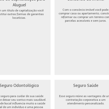
Aluguel
Com o consórcio imóvel você pode:
 um título de capitalização você
comprar casa ou apartamento, constru
stitui outras formas de garantias
reformar ou comprar um terreno co
locatícias.
parcelas acessíveis e sem juros.
Seguro Odontológico
Seguro Saúde
seguro para cuidar de sua saúde
Esse seguro reúne as vantagens de 
 e deixar seu sorriso mais saudável.
contratação corporativa a um
úde bucal influencia muito a saúde
atendimento personalizado.
al de um indivíduo e uma pessoa