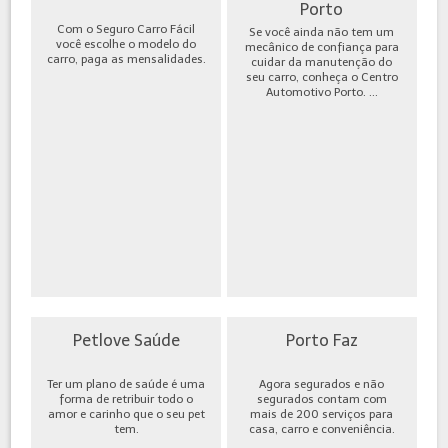
Porto
Com o Seguro Carro Fácil
Se você ainda não tem um
você escolhe o modelo do
mecânico de confiança para
carro, paga as mensalidades.
cuidar da manutenção do
seu carro, conheça o Centro
Automotivo Porto. ...
Petlove Saúde
Porto Faz
Ter um plano de saúde é uma
Agora segurados e não
forma de retribuir todo o
segurados contam com
amor e carinho que o seu pet
mais de 200 serviços para
tem.
casa, carro e conveniência.