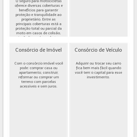
O seguro para motocicletas
oferece diversas coberturas e
benefícios para garantir
proteção e tranquilidade ao
proprietário. Entre as
principais coberturas está a
proteção total ou parcial da
moto em casos de colisão,
incêndio, roubo ou furto,
além de cobe...
Consórcio de Imóvel
Consórcio de Veículo
Com o consórcio imóvel você
Adquirir ou trocar seu carro
pode: comprar casa ou
fica bem mais fácil quando
apartamento, construir,
você tem o capital para esse
reformar ou comprar um
investimento.
terreno com parcelas
acessíveis e sem juros.