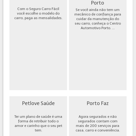
Porto
Com o Seguro Carro Fácil
Se você ainda não tem um
você escolhe o modelo do
mecânico de confiança para
carro, paga as mensalidades.
cuidar da manutenção do
seu carro, conheça o Centro
Automotivo Porto. ...
Petlove Saúde
Porto Faz
Ter um plano de saúde é uma
Agora segurados e não
forma de retribuir todo o
segurados contam com
amor e carinho que o seu pet
mais de 200 serviços para
tem.
casa, carro e conveniência.