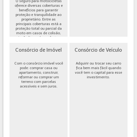
O seguro para motocicletas
oferece diversas coberturas e
benefícios para garantir
proteção e tranquilidade ao
proprietário. Entre as
principais coberturas está a
proteção total ou parcial da
moto em casos de colisão,
incêndio, roubo ou furto,
além de cobe...
Consórcio de Imóvel
Consórcio de Veículo
Com o consórcio imóvel você
Adquirir ou trocar seu carro
pode: comprar casa ou
fica bem mais fácil quando
apartamento, construir,
você tem o capital para esse
reformar ou comprar um
investimento.
terreno com parcelas
acessíveis e sem juros.