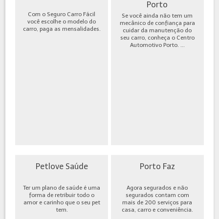
Porto
Com o Seguro Carro Fácil
Se você ainda não tem um
você escolhe o modelo do
mecânico de confiança para
carro, paga as mensalidades.
cuidar da manutenção do
seu carro, conheça o Centro
Automotivo Porto. ...
Petlove Saúde
Porto Faz
Ter um plano de saúde é uma
Agora segurados e não
forma de retribuir todo o
segurados contam com
amor e carinho que o seu pet
mais de 200 serviços para
tem.
casa, carro e conveniência.