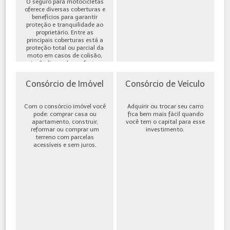
O seguro para motocicletas
oferece diversas coberturas e
benefícios para garantir
proteção e tranquilidade ao
proprietário. Entre as
principais coberturas está a
proteção total ou parcial da
moto em casos de colisão,
incêndio, roubo ou furto,
além de cobe...
Consórcio de Imóvel
Consórcio de Veículo
Com o consórcio imóvel você
Adquirir ou trocar seu carro
pode: comprar casa ou
fica bem mais fácil quando
apartamento, construir,
você tem o capital para esse
reformar ou comprar um
investimento.
terreno com parcelas
acessíveis e sem juros.