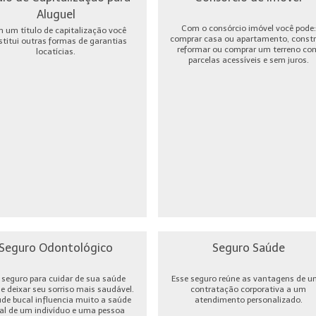
Aluguel
Com o consórcio imóvel você pode:
 um título de capitalização você
comprar casa ou apartamento, constru
stitui outras formas de garantias
reformar ou comprar um terreno co
locatícias.
parcelas acessíveis e sem juros.
Seguro Odontológico
Seguro Saúde
seguro para cuidar de sua saúde
Esse seguro reúne as vantagens de 
 e deixar seu sorriso mais saudável.
contratação corporativa a um
úde bucal influencia muito a saúde
atendimento personalizado.
al de um indivíduo e uma pessoa