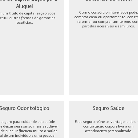
Aluguel
Com o consórcio imóvel você pode:
 um título de capitalização você
comprar casa ou apartamento, constru
stitui outras formas de garantias
reformar ou comprar um terreno co
locatícias.
parcelas acessíveis e sem juros.
Seguro Odontológico
Seguro Saúde
seguro para cuidar de sua saúde
Esse seguro reúne as vantagens de 
 e deixar seu sorriso mais saudável.
contratação corporativa a um
úde bucal influencia muito a saúde
atendimento personalizado.
al de um indivíduo e uma pessoa