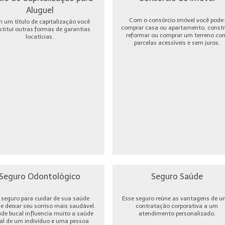
Aluguel
Com o consórcio imóvel você pode:
 um título de capitalização você
comprar casa ou apartamento, constru
stitui outras formas de garantias
reformar ou comprar um terreno co
locatícias.
parcelas acessíveis e sem juros.
Seguro Odontológico
Seguro Saúde
seguro para cuidar de sua saúde
Esse seguro reúne as vantagens de 
 e deixar seu sorriso mais saudável.
contratação corporativa a um
úde bucal influencia muito a saúde
atendimento personalizado.
al de um indivíduo e uma pessoa