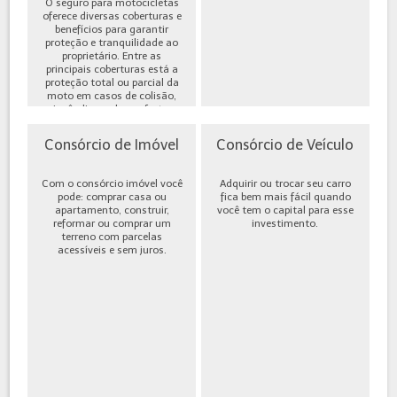
O seguro para motocicletas
oferece diversas coberturas e
benefícios para garantir
proteção e tranquilidade ao
proprietário. Entre as
principais coberturas está a
proteção total ou parcial da
moto em casos de colisão,
incêndio, roubo ou furto,
além de cobe...
Consórcio de Imóvel
Consórcio de Veículo
Com o consórcio imóvel você
Adquirir ou trocar seu carro
pode: comprar casa ou
fica bem mais fácil quando
apartamento, construir,
você tem o capital para esse
reformar ou comprar um
investimento.
terreno com parcelas
acessíveis e sem juros.