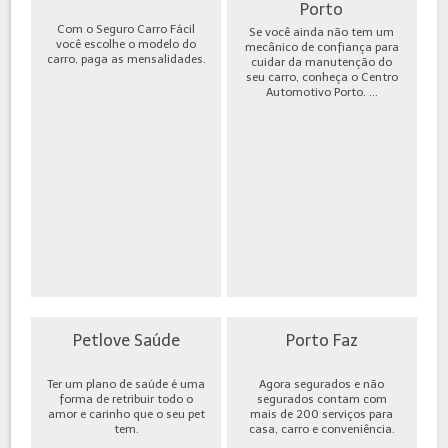
Porto
Com o Seguro Carro Fácil
Se você ainda não tem um
você escolhe o modelo do
mecânico de confiança para
carro, paga as mensalidades.
cuidar da manutenção do
seu carro, conheça o Centro
Automotivo Porto. ...
Petlove Saúde
Porto Faz
Ter um plano de saúde é uma
Agora segurados e não
forma de retribuir todo o
segurados contam com
amor e carinho que o seu pet
mais de 200 serviços para
tem.
casa, carro e conveniência.