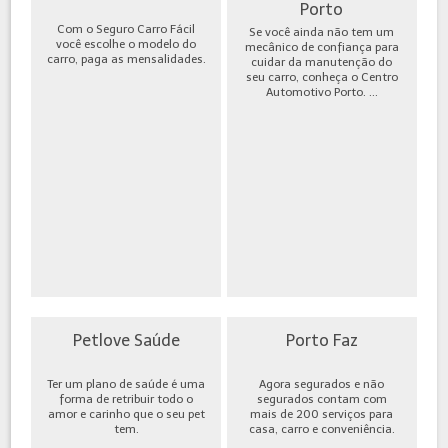
Porto
Com o Seguro Carro Fácil
Se você ainda não tem um
você escolhe o modelo do
mecânico de confiança para
carro, paga as mensalidades.
cuidar da manutenção do
seu carro, conheça o Centro
Automotivo Porto. ...
Petlove Saúde
Porto Faz
Ter um plano de saúde é uma
Agora segurados e não
forma de retribuir todo o
segurados contam com
amor e carinho que o seu pet
mais de 200 serviços para
tem.
casa, carro e conveniência.