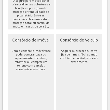
O seguro para motocicletas
oferece diversas coberturas e
benefícios para garantir
proteção e tranquilidade ao
proprietário. Entre as
principais coberturas está a
proteção total ou parcial da
moto em casos de colisão,
incêndio, roubo ou furto,
além de cobe...
Consórcio de Imóvel
Consórcio de Veículo
Com o consórcio imóvel você
Adquirir ou trocar seu carro
pode: comprar casa ou
fica bem mais fácil quando
apartamento, construir,
você tem o capital para esse
reformar ou comprar um
investimento.
terreno com parcelas
acessíveis e sem juros.