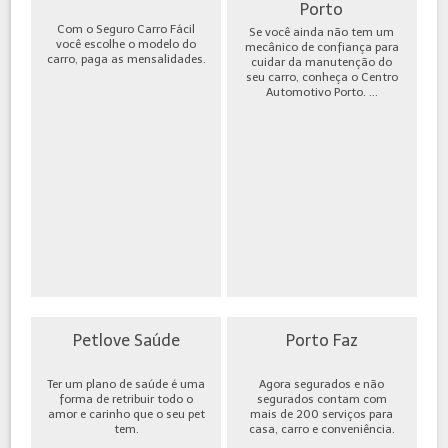
Porto
Com o Seguro Carro Fácil
Se você ainda não tem um
você escolhe o modelo do
mecânico de confiança para
carro, paga as mensalidades.
cuidar da manutenção do
seu carro, conheça o Centro
Automotivo Porto. ...
Petlove Saúde
Porto Faz
Ter um plano de saúde é uma
Agora segurados e não
forma de retribuir todo o
segurados contam com
amor e carinho que o seu pet
mais de 200 serviços para
tem.
casa, carro e conveniência.