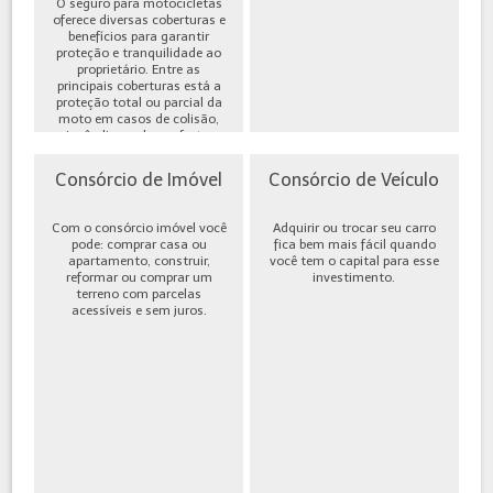
O seguro para motocicletas
oferece diversas coberturas e
benefícios para garantir
proteção e tranquilidade ao
proprietário. Entre as
principais coberturas está a
proteção total ou parcial da
moto em casos de colisão,
incêndio, roubo ou furto,
além de cobe...
Consórcio de Imóvel
Consórcio de Veículo
Com o consórcio imóvel você
Adquirir ou trocar seu carro
pode: comprar casa ou
fica bem mais fácil quando
apartamento, construir,
você tem o capital para esse
reformar ou comprar um
investimento.
terreno com parcelas
acessíveis e sem juros.