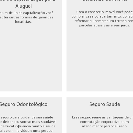
Aluguel
Com o consórcio imóvel você pode:
 um título de capitalização você
comprar casa ou apartamento, constru
stitui outras formas de garantias
reformar ou comprar um terreno co
locatícias.
parcelas acessíveis e sem juros.
Seguro Odontológico
Seguro Saúde
seguro para cuidar de sua saúde
Esse seguro reúne as vantagens de 
 e deixar seu sorriso mais saudável.
contratação corporativa a um
úde bucal influencia muito a saúde
atendimento personalizado.
al de um indivíduo e uma pessoa