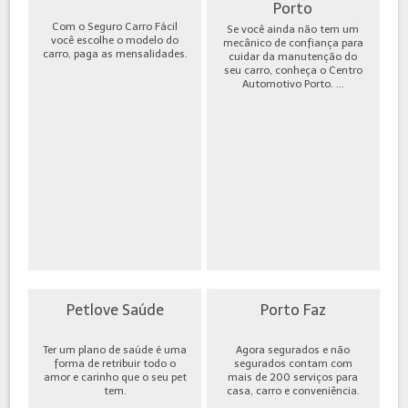
Porto
Com o Seguro Carro Fácil
Se você ainda não tem um
você escolhe o modelo do
mecânico de confiança para
carro, paga as mensalidades.
cuidar da manutenção do
seu carro, conheça o Centro
Automotivo Porto. ...
Petlove Saúde
Porto Faz
Ter um plano de saúde é uma
Agora segurados e não
forma de retribuir todo o
segurados contam com
amor e carinho que o seu pet
mais de 200 serviços para
tem.
casa, carro e conveniência.