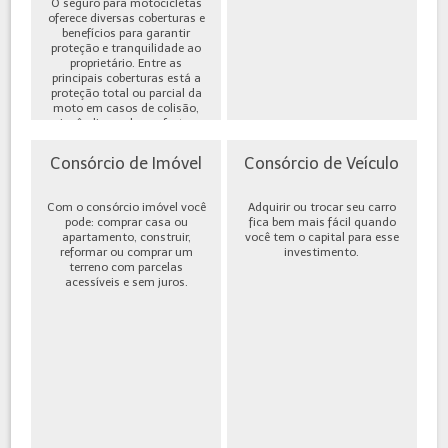
O seguro para motocicletas
oferece diversas coberturas e
benefícios para garantir
proteção e tranquilidade ao
proprietário. Entre as
principais coberturas está a
proteção total ou parcial da
moto em casos de colisão,
incêndio, roubo ou furto,
além de cobe...
Consórcio de Imóvel
Consórcio de Veículo
Com o consórcio imóvel você
Adquirir ou trocar seu carro
pode: comprar casa ou
fica bem mais fácil quando
apartamento, construir,
você tem o capital para esse
reformar ou comprar um
investimento.
terreno com parcelas
acessíveis e sem juros.