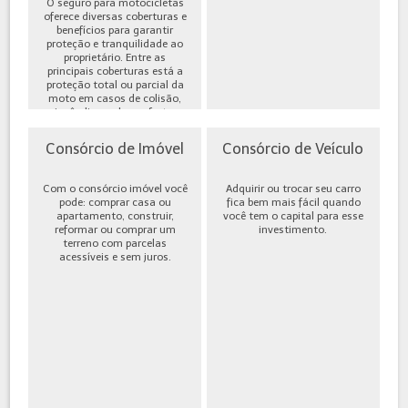
O seguro para motocicletas
oferece diversas coberturas e
benefícios para garantir
proteção e tranquilidade ao
proprietário. Entre as
principais coberturas está a
proteção total ou parcial da
moto em casos de colisão,
incêndio, roubo ou furto,
além de cobe...
Consórcio de Imóvel
Consórcio de Veículo
Com o consórcio imóvel você
Adquirir ou trocar seu carro
pode: comprar casa ou
fica bem mais fácil quando
apartamento, construir,
você tem o capital para esse
reformar ou comprar um
investimento.
terreno com parcelas
acessíveis e sem juros.