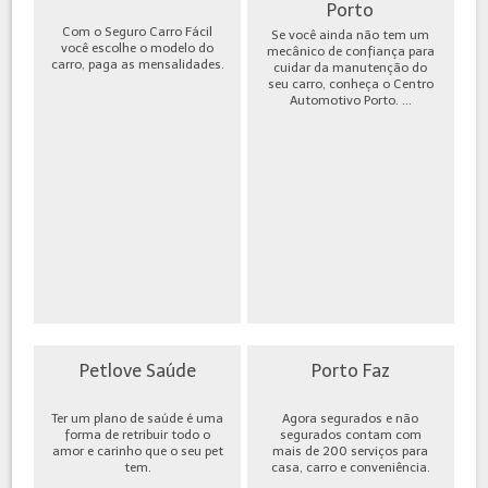
Porto
Com o Seguro Carro Fácil
Se você ainda não tem um
você escolhe o modelo do
mecânico de confiança para
carro, paga as mensalidades.
cuidar da manutenção do
seu carro, conheça o Centro
Automotivo Porto. ...
Petlove Saúde
Porto Faz
Ter um plano de saúde é uma
Agora segurados e não
forma de retribuir todo o
segurados contam com
amor e carinho que o seu pet
mais de 200 serviços para
tem.
casa, carro e conveniência.