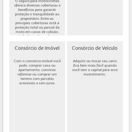
O seguro para motocicletas
oferece diversas coberturas e
benefícios para garantir
proteção e tranquilidade ao
proprietário. Entre as
principais coberturas está a
proteção total ou parcial da
moto em casos de colisão,
incêndio, roubo ou furto,
além de cobe...
Consórcio de Imóvel
Consórcio de Veículo
Com o consórcio imóvel você
Adquirir ou trocar seu carro
pode: comprar casa ou
fica bem mais fácil quando
apartamento, construir,
você tem o capital para esse
reformar ou comprar um
investimento.
terreno com parcelas
acessíveis e sem juros.