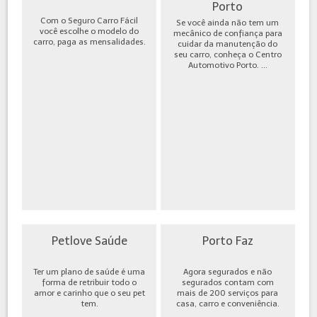
Porto
Com o Seguro Carro Fácil
Se você ainda não tem um
você escolhe o modelo do
mecânico de confiança para
carro, paga as mensalidades.
cuidar da manutenção do
seu carro, conheça o Centro
Automotivo Porto. ...
Petlove Saúde
Porto Faz
Ter um plano de saúde é uma
Agora segurados e não
forma de retribuir todo o
segurados contam com
amor e carinho que o seu pet
mais de 200 serviços para
tem.
casa, carro e conveniência.