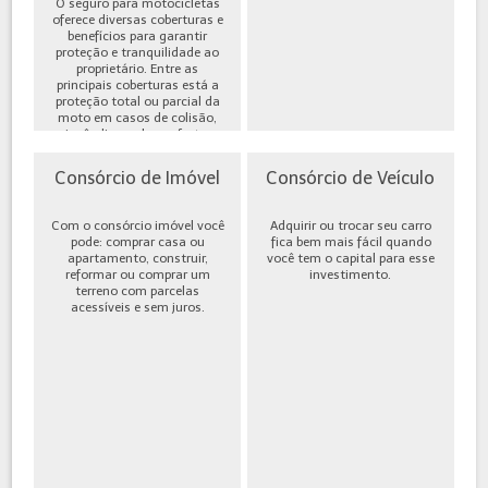
O seguro para motocicletas
oferece diversas coberturas e
benefícios para garantir
proteção e tranquilidade ao
proprietário. Entre as
principais coberturas está a
proteção total ou parcial da
moto em casos de colisão,
incêndio, roubo ou furto,
além de cobe...
Consórcio de Imóvel
Consórcio de Veículo
Com o consórcio imóvel você
Adquirir ou trocar seu carro
pode: comprar casa ou
fica bem mais fácil quando
apartamento, construir,
você tem o capital para esse
reformar ou comprar um
investimento.
terreno com parcelas
acessíveis e sem juros.