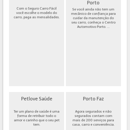
Porto
Com o Seguro Carro Fácil
Se você ainda não tem um
você escolhe o modelo do
mecânico de confiança para
carro, paga as mensalidades.
cuidar da manutenção do
seu carro, conheça o Centro
Automotivo Porto. ...
Petlove Saúde
Porto Faz
Ter um plano de saúde é uma
Agora segurados e não
forma de retribuir todo o
segurados contam com
amor e carinho que o seu pet
mais de 200 serviços para
tem.
casa, carro e conveniência.