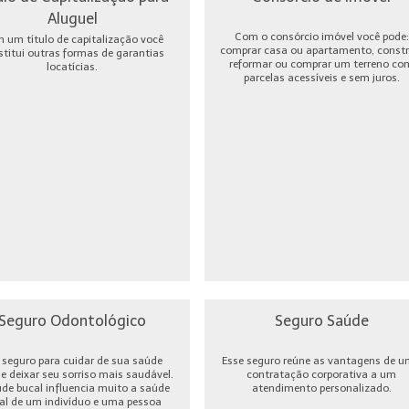
Aluguel
Com o consórcio imóvel você pode:
 um título de capitalização você
comprar casa ou apartamento, constru
stitui outras formas de garantias
reformar ou comprar um terreno co
locatícias.
parcelas acessíveis e sem juros.
Seguro Odontológico
Seguro Saúde
seguro para cuidar de sua saúde
Esse seguro reúne as vantagens de 
 e deixar seu sorriso mais saudável.
contratação corporativa a um
úde bucal influencia muito a saúde
atendimento personalizado.
al de um indivíduo e uma pessoa