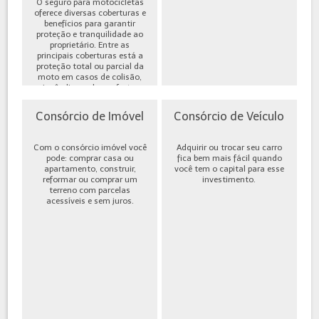
O seguro para motocicletas
oferece diversas coberturas e
benefícios para garantir
proteção e tranquilidade ao
proprietário. Entre as
principais coberturas está a
proteção total ou parcial da
moto em casos de colisão,
incêndio, roubo ou furto,
além de cobe...
Consórcio de Imóvel
Consórcio de Veículo
Com o consórcio imóvel você
Adquirir ou trocar seu carro
pode: comprar casa ou
fica bem mais fácil quando
apartamento, construir,
você tem o capital para esse
reformar ou comprar um
investimento.
terreno com parcelas
acessíveis e sem juros.