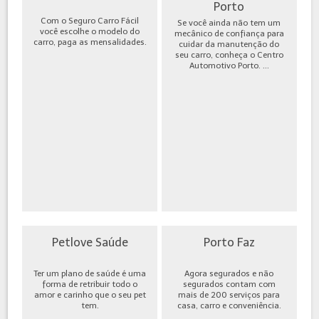
Porto
Com o Seguro Carro Fácil
Se você ainda não tem um
você escolhe o modelo do
mecânico de confiança para
carro, paga as mensalidades.
cuidar da manutenção do
seu carro, conheça o Centro
Automotivo Porto. ...
Petlove Saúde
Porto Faz
Ter um plano de saúde é uma
Agora segurados e não
forma de retribuir todo o
segurados contam com
amor e carinho que o seu pet
mais de 200 serviços para
tem.
casa, carro e conveniência.