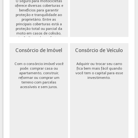
O seguro para motocicletas
oferece diversas coberturas e
benefícios para garantir
proteção e tranquilidade ao
proprietário. Entre as
principais coberturas está a
proteção total ou parcial da
moto em casos de colisão,
incêndio, roubo ou furto,
além de cobe...
Consórcio de Imóvel
Consórcio de Veículo
Com o consórcio imóvel você
Adquirir ou trocar seu carro
pode: comprar casa ou
fica bem mais fácil quando
apartamento, construir,
você tem o capital para esse
reformar ou comprar um
investimento.
terreno com parcelas
acessíveis e sem juros.