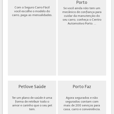
Porto
Com o Seguro Carro Fácil
Se você ainda não tem um
você escolhe o modelo do
mecânico de confiança para
carro, paga as mensalidades.
cuidar da manutenção do
seu carro, conheça o Centro
Automotivo Porto. ...
Petlove Saúde
Porto Faz
Ter um plano de saúde é uma
Agora segurados e não
forma de retribuir todo o
segurados contam com
amor e carinho que o seu pet
mais de 200 serviços para
tem.
casa, carro e conveniência.