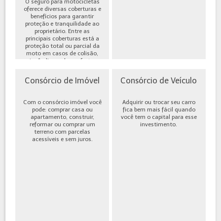
O seguro para motocicletas
oferece diversas coberturas e
benefícios para garantir
proteção e tranquilidade ao
proprietário. Entre as
principais coberturas está a
proteção total ou parcial da
moto em casos de colisão,
incêndio, roubo ou furto,
além de cobe...
Consórcio de Imóvel
Consórcio de Veículo
Com o consórcio imóvel você
Adquirir ou trocar seu carro
pode: comprar casa ou
fica bem mais fácil quando
apartamento, construir,
você tem o capital para esse
reformar ou comprar um
investimento.
terreno com parcelas
acessíveis e sem juros.