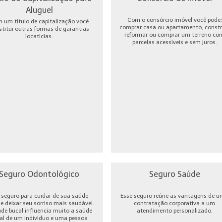
Aluguel
Com o consórcio imóvel você pode:
 um título de capitalização você
comprar casa ou apartamento, constru
stitui outras formas de garantias
reformar ou comprar um terreno co
locatícias.
parcelas acessíveis e sem juros.
Seguro Odontológico
Seguro Saúde
seguro para cuidar de sua saúde
Esse seguro reúne as vantagens de 
 e deixar seu sorriso mais saudável.
contratação corporativa a um
úde bucal influencia muito a saúde
atendimento personalizado.
al de um indivíduo e uma pessoa