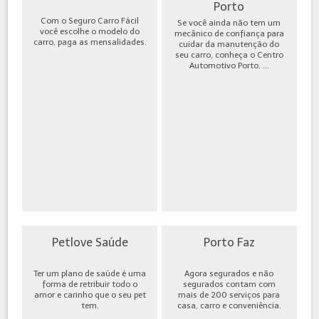
Porto
Com o Seguro Carro Fácil
Se você ainda não tem um
você escolhe o modelo do
mecânico de confiança para
carro, paga as mensalidades.
cuidar da manutenção do
seu carro, conheça o Centro
Automotivo Porto. ...
Petlove Saúde
Porto Faz
Ter um plano de saúde é uma
Agora segurados e não
forma de retribuir todo o
segurados contam com
amor e carinho que o seu pet
mais de 200 serviços para
tem.
casa, carro e conveniência.