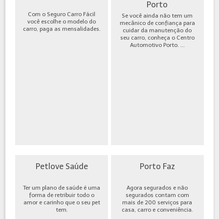
Porto
Com o Seguro Carro Fácil
Se você ainda não tem um
você escolhe o modelo do
mecânico de confiança para
carro, paga as mensalidades.
cuidar da manutenção do
seu carro, conheça o Centro
Automotivo Porto. ...
Petlove Saúde
Porto Faz
Ter um plano de saúde é uma
Agora segurados e não
forma de retribuir todo o
segurados contam com
amor e carinho que o seu pet
mais de 200 serviços para
tem.
casa, carro e conveniência.