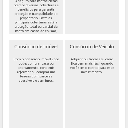
O seguro para motocicletas
oferece diversas coberturas e
benefícios para garantir
proteção e tranquilidade ao
proprietário. Entre as
principais coberturas está a
proteção total ou parcial da
moto em casos de colisão,
incêndio, roubo ou furto,
além de cobe...
Consórcio de Imóvel
Consórcio de Veículo
Com o consórcio imóvel você
Adquirir ou trocar seu carro
pode: comprar casa ou
fica bem mais fácil quando
apartamento, construir,
você tem o capital para esse
reformar ou comprar um
investimento.
terreno com parcelas
acessíveis e sem juros.