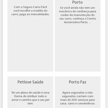
Porto
Com o Seguro Carro Fácil
Se você ainda não tem um
você escolhe o modelo do
mecânico de confiança para
carro, paga as mensalidades.
cuidar da manutenção do
seu carro, conheça o Centro
Automotivo Porto. ...
Petlove Saúde
Porto Faz
Ter um plano de saúde é uma
Agora segurados e não
forma de retribuir todo o
segurados contam com
amor e carinho que o seu pet
mais de 200 serviços para
tem.
casa, carro e conveniência.