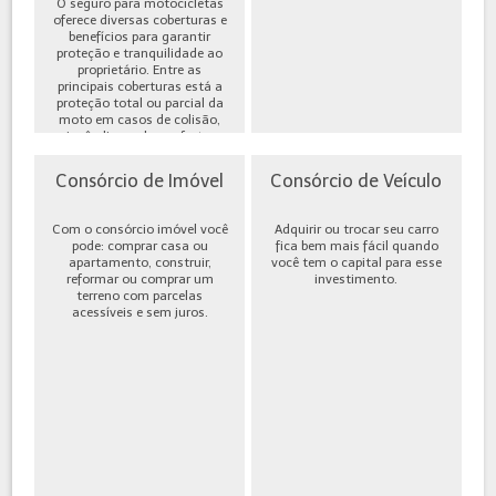
O seguro para motocicletas
oferece diversas coberturas e
benefícios para garantir
proteção e tranquilidade ao
proprietário. Entre as
principais coberturas está a
proteção total ou parcial da
moto em casos de colisão,
incêndio, roubo ou furto,
além de cobe...
Consórcio de Imóvel
Consórcio de Veículo
Com o consórcio imóvel você
Adquirir ou trocar seu carro
pode: comprar casa ou
fica bem mais fácil quando
apartamento, construir,
você tem o capital para esse
reformar ou comprar um
investimento.
terreno com parcelas
acessíveis e sem juros.