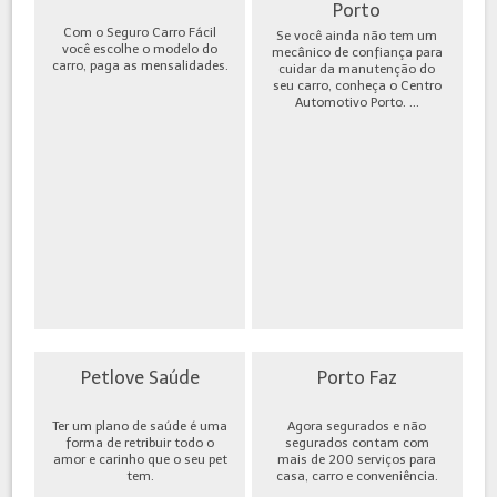
Porto
Com o Seguro Carro Fácil
Se você ainda não tem um
você escolhe o modelo do
mecânico de confiança para
carro, paga as mensalidades.
cuidar da manutenção do
seu carro, conheça o Centro
Automotivo Porto. ...
Petlove Saúde
Porto Faz
Ter um plano de saúde é uma
Agora segurados e não
forma de retribuir todo o
segurados contam com
amor e carinho que o seu pet
mais de 200 serviços para
tem.
casa, carro e conveniência.