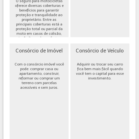
O seguro para motocicletas
oferece diversas coberturas e
benefícios para garantir
proteção e tranquilidade ao
proprietário. Entre as
principais coberturas está a
proteção total ou parcial da
moto em casos de colisão,
incêndio, roubo ou furto,
além de cobe...
Consórcio de Imóvel
Consórcio de Veículo
Com o consórcio imóvel você
Adquirir ou trocar seu carro
pode: comprar casa ou
fica bem mais fácil quando
apartamento, construir,
você tem o capital para esse
reformar ou comprar um
investimento.
terreno com parcelas
acessíveis e sem juros.