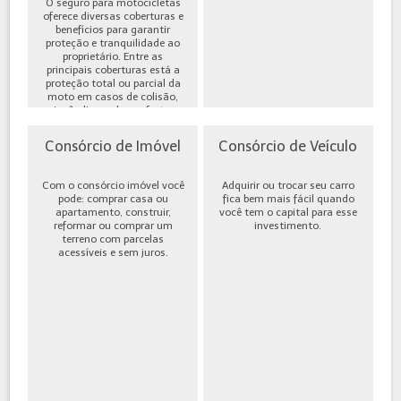
O seguro para motocicletas
oferece diversas coberturas e
benefícios para garantir
proteção e tranquilidade ao
proprietário. Entre as
principais coberturas está a
proteção total ou parcial da
moto em casos de colisão,
incêndio, roubo ou furto,
além de cobe...
Consórcio de Imóvel
Consórcio de Veículo
Com o consórcio imóvel você
Adquirir ou trocar seu carro
pode: comprar casa ou
fica bem mais fácil quando
apartamento, construir,
você tem o capital para esse
reformar ou comprar um
investimento.
terreno com parcelas
acessíveis e sem juros.