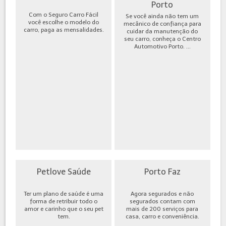
Porto
Com o Seguro Carro Fácil
Se você ainda não tem um
você escolhe o modelo do
mecânico de confiança para
carro, paga as mensalidades.
cuidar da manutenção do
seu carro, conheça o Centro
Automotivo Porto. ...
Petlove Saúde
Porto Faz
Ter um plano de saúde é uma
Agora segurados e não
forma de retribuir todo o
segurados contam com
amor e carinho que o seu pet
mais de 200 serviços para
tem.
casa, carro e conveniência.