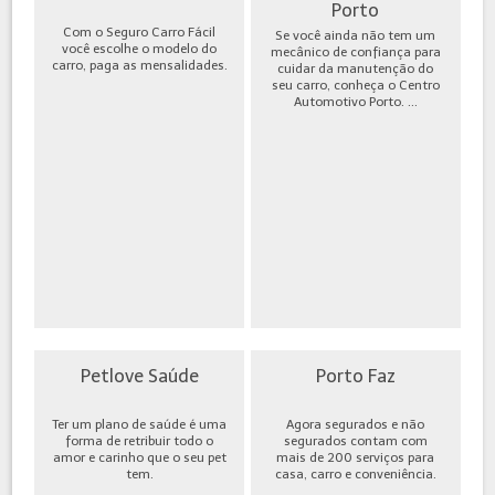
Porto
Com o Seguro Carro Fácil
Se você ainda não tem um
você escolhe o modelo do
mecânico de confiança para
carro, paga as mensalidades.
cuidar da manutenção do
seu carro, conheça o Centro
Automotivo Porto. ...
Petlove Saúde
Porto Faz
Ter um plano de saúde é uma
Agora segurados e não
forma de retribuir todo o
segurados contam com
amor e carinho que o seu pet
mais de 200 serviços para
tem.
casa, carro e conveniência.