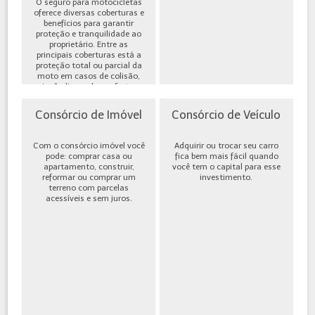
O seguro para motocicletas
oferece diversas coberturas e
benefícios para garantir
proteção e tranquilidade ao
proprietário. Entre as
principais coberturas está a
proteção total ou parcial da
moto em casos de colisão,
incêndio, roubo ou furto,
além de cobe...
Consórcio de Imóvel
Consórcio de Veículo
Com o consórcio imóvel você
Adquirir ou trocar seu carro
pode: comprar casa ou
fica bem mais fácil quando
apartamento, construir,
você tem o capital para esse
reformar ou comprar um
investimento.
terreno com parcelas
acessíveis e sem juros.