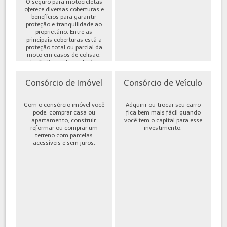
O seguro para motocicletas
oferece diversas coberturas e
benefícios para garantir
proteção e tranquilidade ao
proprietário. Entre as
principais coberturas está a
proteção total ou parcial da
moto em casos de colisão,
incêndio, roubo ou furto,
além de cobe...
Consórcio de Imóvel
Consórcio de Veículo
Com o consórcio imóvel você
Adquirir ou trocar seu carro
pode: comprar casa ou
fica bem mais fácil quando
apartamento, construir,
você tem o capital para esse
reformar ou comprar um
investimento.
terreno com parcelas
acessíveis e sem juros.