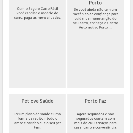
Porto
Com o Seguro Carro Fácil
Se você ainda não tem um
você escolhe o modelo do
mecânico de confiança para
carro, paga as mensalidades.
cuidar da manutenção do
seu carro, conheça o Centro
Automotivo Porto. ...
Petlove Saúde
Porto Faz
Ter um plano de saúde é uma
Agora segurados e não
forma de retribuir todo o
segurados contam com
amor e carinho que o seu pet
mais de 200 serviços para
tem.
casa, carro e conveniência.