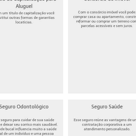
Aluguel
Com o consórcio imóvel você pode:
 um título de capitalização você
comprar casa ou apartamento, constru
stitui outras formas de garantias
reformar ou comprar um terreno co
locatícias.
parcelas acessíveis e sem juros.
Seguro Odontológico
Seguro Saúde
seguro para cuidar de sua saúde
Esse seguro reúne as vantagens de 
 e deixar seu sorriso mais saudável.
contratação corporativa a um
úde bucal influencia muito a saúde
atendimento personalizado.
al de um indivíduo e uma pessoa