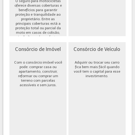
O seguro para motocicletas
oferece diversas coberturas e
benefícios para garantir
proteção e tranquilidade ao
proprietário. Entre as
principais coberturas está a
proteção total ou parcial da
moto em casos de colisão,
incêndio, roubo ou furto,
além de cobe...
Consórcio de Imóvel
Consórcio de Veículo
Com o consórcio imóvel você
Adquirir ou trocar seu carro
pode: comprar casa ou
fica bem mais fácil quando
apartamento, construir,
você tem o capital para esse
reformar ou comprar um
investimento.
terreno com parcelas
acessíveis e sem juros.