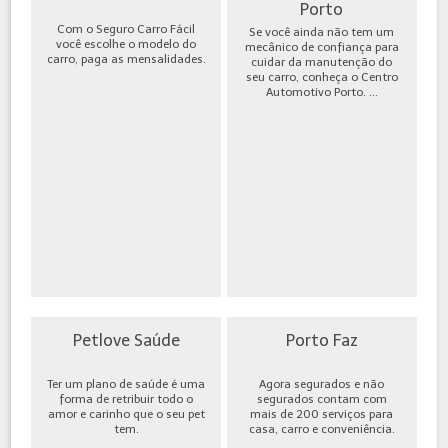
Porto
Com o Seguro Carro Fácil
Se você ainda não tem um
você escolhe o modelo do
mecânico de confiança para
carro, paga as mensalidades.
cuidar da manutenção do
seu carro, conheça o Centro
Automotivo Porto. ...
Petlove Saúde
Porto Faz
Ter um plano de saúde é uma
Agora segurados e não
forma de retribuir todo o
segurados contam com
amor e carinho que o seu pet
mais de 200 serviços para
tem.
casa, carro e conveniência.