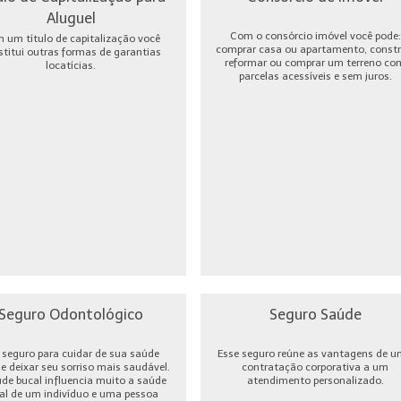
Aluguel
Com o consórcio imóvel você pode:
 um título de capitalização você
comprar casa ou apartamento, constru
stitui outras formas de garantias
reformar ou comprar um terreno co
locatícias.
parcelas acessíveis e sem juros.
Seguro Odontológico
Seguro Saúde
seguro para cuidar de sua saúde
Esse seguro reúne as vantagens de 
 e deixar seu sorriso mais saudável.
contratação corporativa a um
úde bucal influencia muito a saúde
atendimento personalizado.
al de um indivíduo e uma pessoa